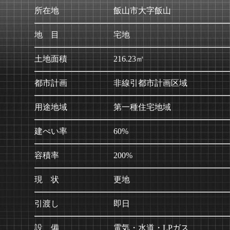
所在地
飯山市大字飯山
地 目
宅地
土地面積
216.23㎡
都市計画
非線引都市計画区域
用途地域
第一種住宅地域
建ぺい率
60%
容積率
200%
現 状
更地
引渡し
即日
設 備
電気・水道・LPガス