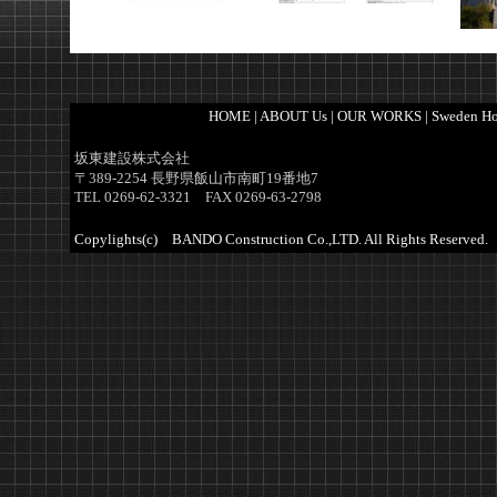
HOME
|
ABOUT Us
|
OUR WORKS
|
Sweden Ho
坂東建設株式会社
〒389-2254 長野県飯山市南町19番地7
TEL 0269-62-3321 FAX 0269-63-2798
Copylights(c) BANDO Construction Co.,LTD. All Rights Reserved.